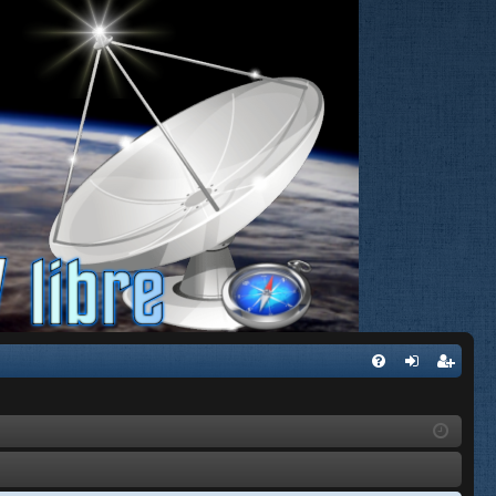
FA
de
eg
Q
nti
ist
fic
ra
ar
rs