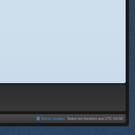
se
e
Borrar cookies
Todos los horarios son
UTC-03:00