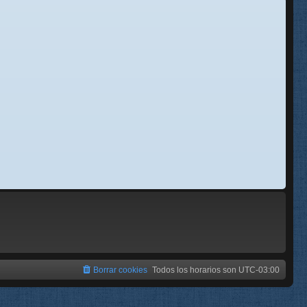
se
e
Borrar cookies
Todos los horarios son
UTC-03:00