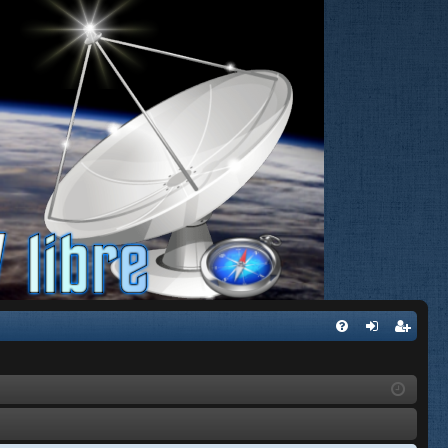
FA
de
eg
Q
nti
ist
fic
ra
ar
rs