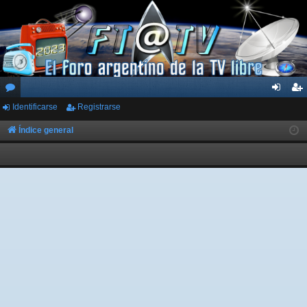
Identificarse
Registrarse
or
de
eg
os
nti
ist
Índice general
fic
ra
ar
rs
se
e