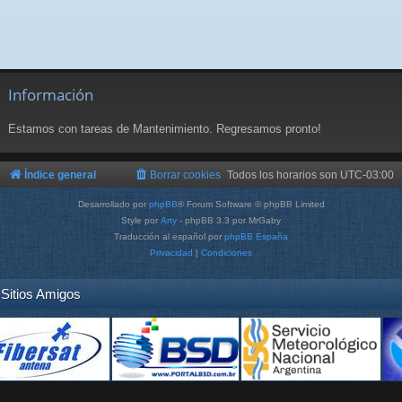
Información
Estamos con tareas de Mantenimiento. Regresamos pronto!
Índice general
Borrar cookies
Todos los horarios son
UTC-03:00
Desarrollado por
phpBB
® Forum Software © phpBB Limited
Style por
Arty
- phpBB 3.3 por MrGaby
Traducción al español por
phpBB España
Privacidad
|
Condiciones
Sitios Amigos