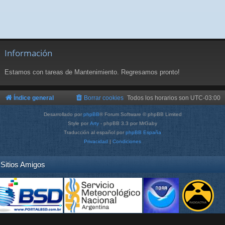
Información
Estamos con tareas de Mantenimiento. Regresamos pronto!
Índice general
Borrar cookies
Todos los horarios son
UTC-03:00
Desarrollado por
phpBB
® Forum Software © phpBB Limited
Style por
Arty
- phpBB 3.3 por MrGaby
Traducción al español por
phpBB España
Privacidad
|
Condiciones
Sitios Amigos