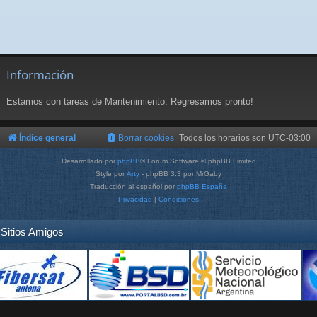
Información
Estamos con tareas de Mantenimiento. Regresamos pronto!
Índice general
Borrar cookies
Todos los horarios son
UTC-03:00
Desarrollado por
phpBB
® Forum Software © phpBB Limited
Style por
Arty
- phpBB 3.3 por MrGaby
Traducción al español por
phpBB España
Privacidad
|
Condiciones
Sitios Amigos