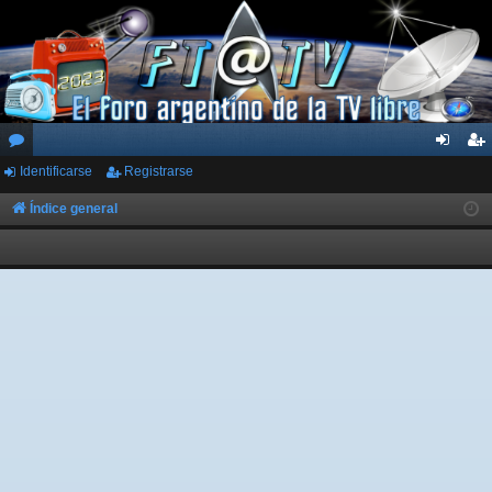
Identificarse
Registrarse
or
de
eg
os
nti
ist
Índice general
fic
ra
ar
rs
se
e