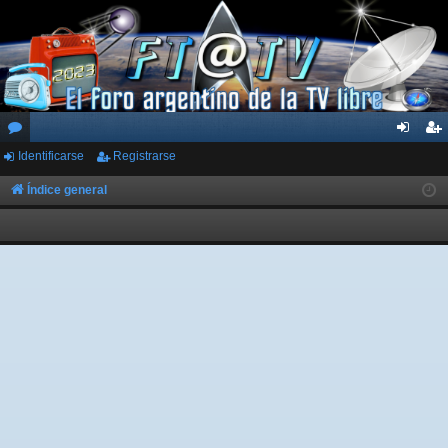
Identificarse
Registrarse
or
de
eg
os
nti
ist
Índice general
fic
ra
ar
rs
se
e