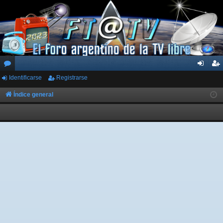
Identificarse
Registrarse
or
de
eg
os
nti
ist
Índice general
fic
ra
ar
rs
se
e