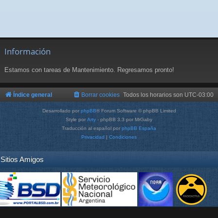
Información
Estamos con tareas de Mantenimiento. Regresamos pronto!
Índice general
Borrar cookies
Todos los horarios son
UTC-03:00
Desarrollado por
phpBB
® Forum Software © phpBB Limited
Style por
Arty
- phpBB 3.3 por MrGaby
Traducción al español por
phpBB España
Privacidad
|
Condiciones
Sitios Amigos