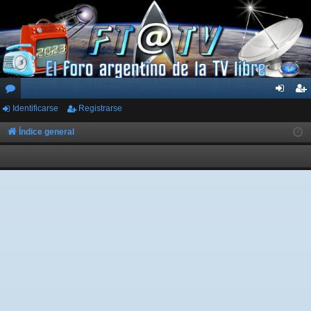
Identificarse
Registrarse
or
de
eg
os
nti
ist
Índice general
fic
ra
ar
rs
se
e