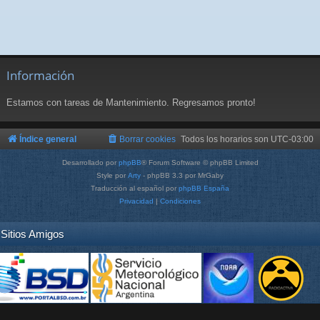
Información
Estamos con tareas de Mantenimiento. Regresamos pronto!
Índice general
Borrar cookies
Todos los horarios son
UTC-03:00
Desarrollado por
phpBB
® Forum Software © phpBB Limited
Style por
Arty
- phpBB 3.3 por MrGaby
Traducción al español por
phpBB España
Privacidad
|
Condiciones
Sitios Amigos