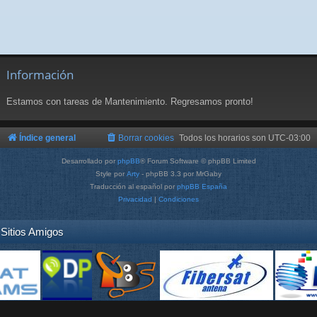
Información
Estamos con tareas de Mantenimiento. Regresamos pronto!
Índice general
Borrar cookies
Todos los horarios son
UTC-03:00
Desarrollado por
phpBB
® Forum Software © phpBB Limited
Style por
Arty
- phpBB 3.3 por MrGaby
Traducción al español por
phpBB España
Privacidad
|
Condiciones
Sitios Amigos