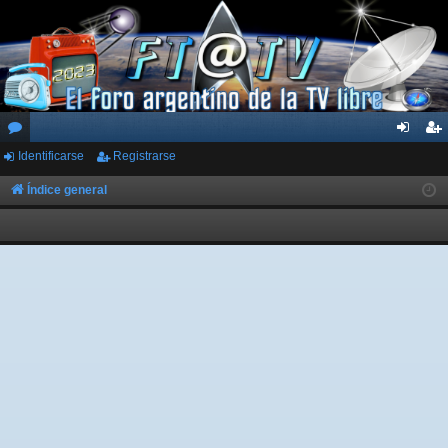
Identificarse
Registrarse
or
de
eg
os
nti
ist
Índice general
fic
ra
ar
rs
se
e