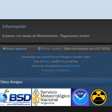
Información
Estamos con tareas de Mantenimiento. Regresamos pronto!
Índice general
Borrar cookies
Todos los horarios son
UTC-03:00
Desarrollado por
phpBB
® Forum Software © phpBB Limited
Style por
Arty
- phpBB 3.3 por MrGaby
Traducción al español por
phpBB España
Privacidad
|
Condiciones
Sitios Amigos