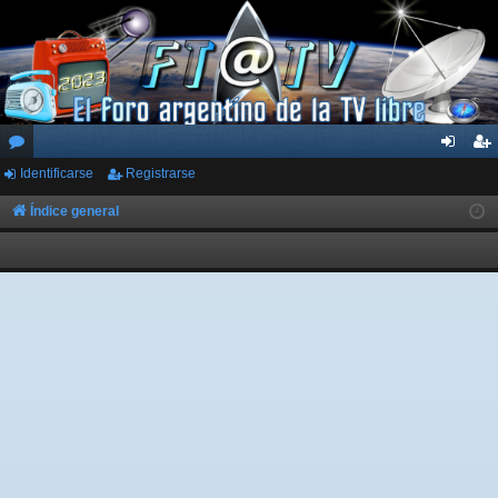
Identificarse
Registrarse
or
de
eg
os
nti
ist
Índice general
fic
ra
ar
rs
se
e