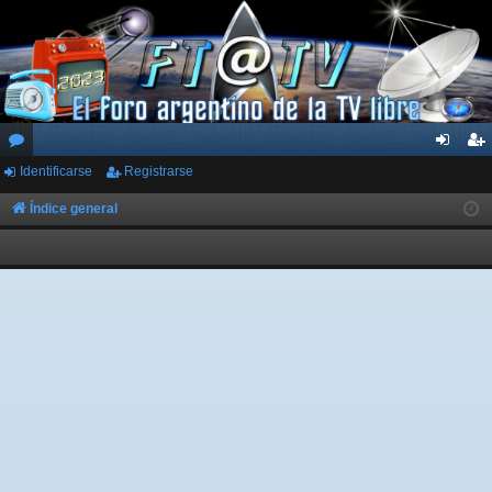
Identificarse
Registrarse
or
de
eg
os
nti
ist
Índice general
fic
ra
ar
rs
se
e