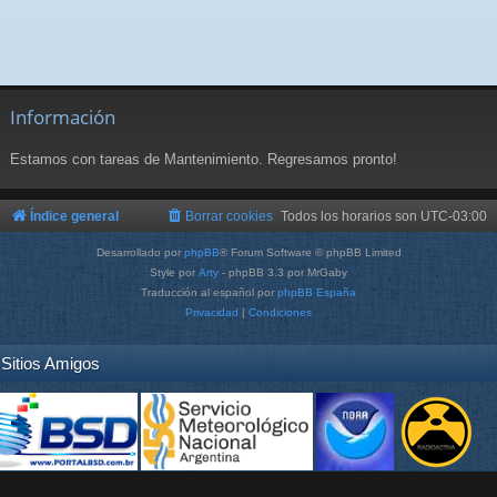
Información
Estamos con tareas de Mantenimiento. Regresamos pronto!
Índice general
Borrar cookies
Todos los horarios son
UTC-03:00
Desarrollado por
phpBB
® Forum Software © phpBB Limited
Style por
Arty
- phpBB 3.3 por MrGaby
Traducción al español por
phpBB España
Privacidad
|
Condiciones
Sitios Amigos