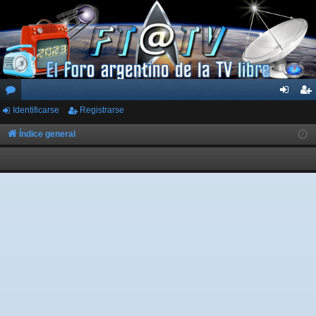
Identificarse
Registrarse
or
de
eg
os
nti
ist
Índice general
fic
ra
ar
rs
se
e