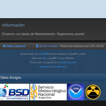
Información
Estamos con tareas de Mantenimiento. Regresamos pronto!
Índice general
Borrar cookies
Todos los horarios son
UTC-03:00
Desarrollado por
phpBB
® Forum Software © phpBB Limited
Style por
Arty
- phpBB 3.3 por MrGaby
Traducción al español por
phpBB España
Privacidad
|
Condiciones
Sitios Amigos