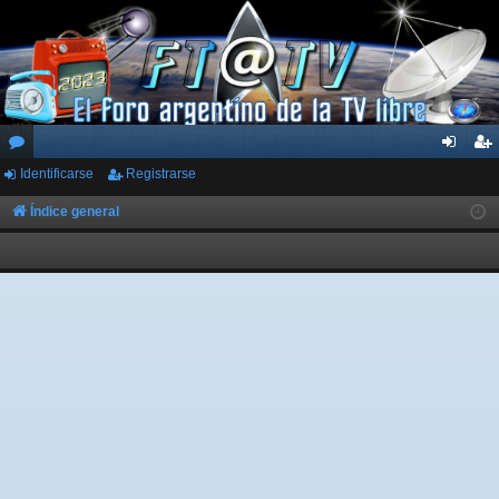
Identificarse
Registrarse
or
de
eg
os
nti
ist
Índice general
fic
ra
ar
rs
se
e