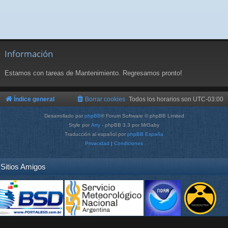
Información
Estamos con tareas de Mantenimiento. Regresamos pronto!
Índice general
Borrar cookies
Todos los horarios son
UTC-03:00
Desarrollado por
phpBB
® Forum Software © phpBB Limited
Style por
Arty
- phpBB 3.3 por MrGaby
Traducción al español por
phpBB España
Privacidad
|
Condiciones
Sitios Amigos