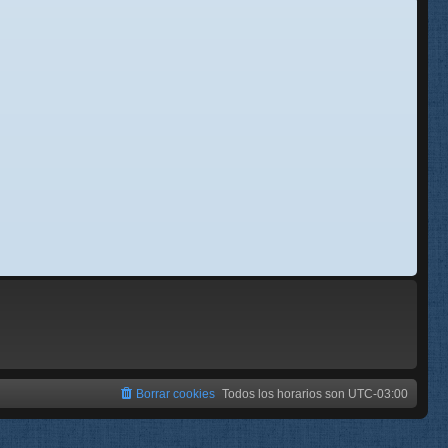
se
e
Borrar cookies
Todos los horarios son
UTC-03:00