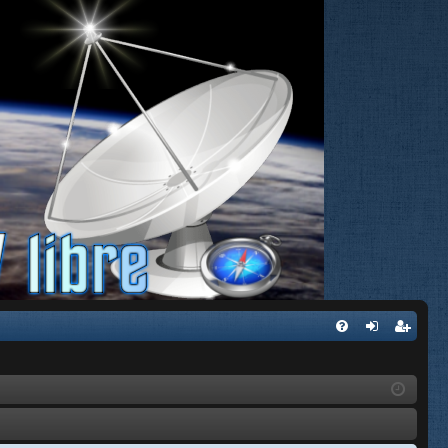
FA
de
eg
Q
nti
ist
fic
ra
ar
rs