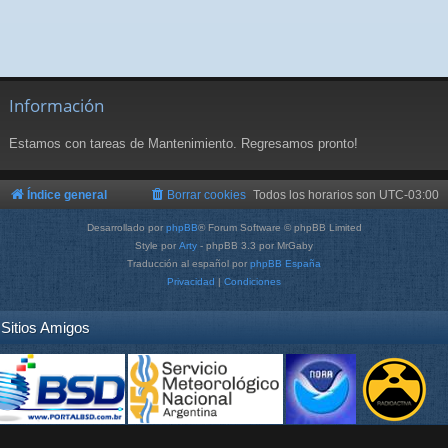
Información
Estamos con tareas de Mantenimiento. Regresamos pronto!
Índice general
Borrar cookies
Todos los horarios son
UTC-03:00
Desarrollado por
phpBB
® Forum Software © phpBB Limited
Style por
Arty
- phpBB 3.3 por MrGaby
Traducción al español por
phpBB España
Privacidad
|
Condiciones
Sitios Amigos