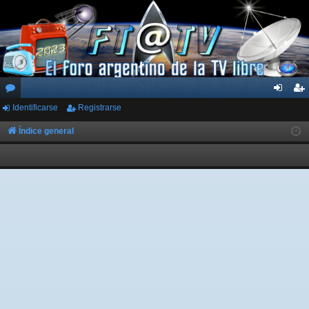
Identificarse
Registrarse
or
de
eg
os
nti
ist
Índice general
fic
ra
ar
rs
se
e