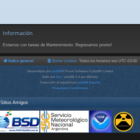
Información
Estamos con tareas de Mantenimiento. Regresamos pronto!
Índice general
Borrar cookies
Todos los horarios son
UTC-03:00
Desarrollado por
phpBB
® Forum Software © phpBB Limited
Style por
Arty
- phpBB 3.3 por MrGaby
Traducción al español por
phpBB España
Privacidad
|
Condiciones
Sitios Amigos