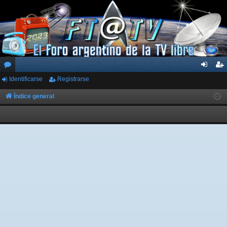
Identificarse
Registrarse
or
de
eg
os
nti
ist
Índice general
fic
ra
ar
rs
se
e