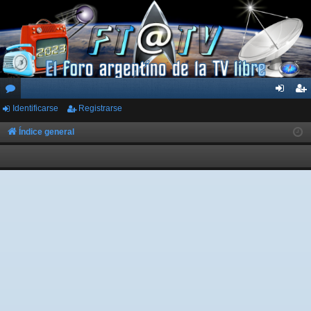
Identificarse
Registrarse
or
de
eg
os
nti
ist
Índice general
fic
ra
ar
rs
se
e