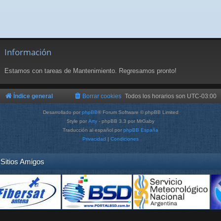
Información
Estamos con tareas de Mantenimiento. Regresamos pronto!
Índice general
Borrar cookies
Todos los horarios son
UTC-03:00
Desarrollado por
phpBB
® Forum Software © phpBB Limited
Style por
Arty
- phpBB 3.3 por MrGaby
Traducción al español por
phpBB España
Privacidad
|
Condiciones
Sitios Amigos