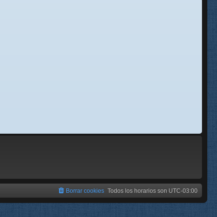
se
e
Borrar cookies
Todos los horarios son
UTC-03:00