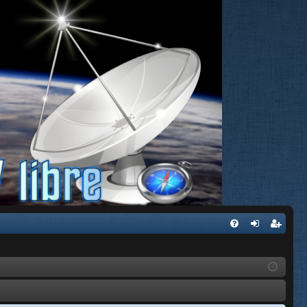
FA
de
eg
Q
nti
ist
fic
ra
ar
rs