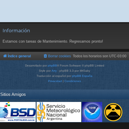
Información
Estamos con tareas de Mantenimiento. Regresamos pronto!
Índice general
Borrar cookies
Todos los horarios son
UTC-03:00
Desarrollado por
phpBB
® Forum Software © phpBB Limited
Style por
Arty
- phpBB 3.3 por MrGaby
Traducción al español por
phpBB España
Privacidad
|
Condiciones
Sitios Amigos