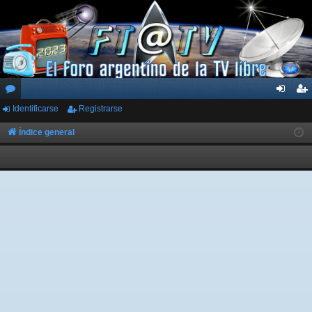
Identificarse
Registrarse
or
de
eg
os
nti
ist
Índice general
fic
ra
ar
rs
se
e