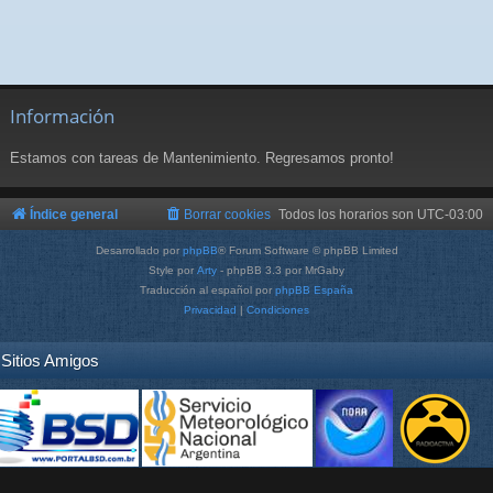
Información
Estamos con tareas de Mantenimiento. Regresamos pronto!
Índice general
Borrar cookies
Todos los horarios son
UTC-03:00
Desarrollado por
phpBB
® Forum Software © phpBB Limited
Style por
Arty
- phpBB 3.3 por MrGaby
Traducción al español por
phpBB España
Privacidad
|
Condiciones
Sitios Amigos