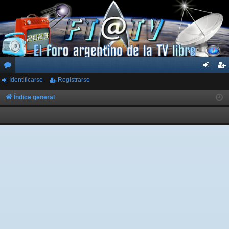
Identificarse
Registrarse
or
de
eg
os
nti
ist
Índice general
fic
ra
ar
rs
se
e