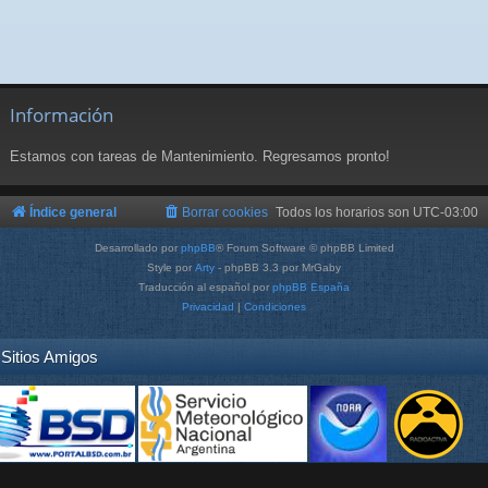
Información
Estamos con tareas de Mantenimiento. Regresamos pronto!
Índice general
Borrar cookies
Todos los horarios son
UTC-03:00
Desarrollado por
phpBB
® Forum Software © phpBB Limited
Style por
Arty
- phpBB 3.3 por MrGaby
Traducción al español por
phpBB España
Privacidad
|
Condiciones
Sitios Amigos