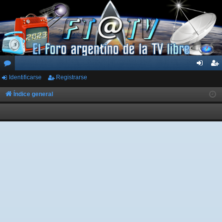
Identificarse
Registrarse
or
de
eg
os
nti
ist
Índice general
fic
ra
ar
rs
se
e