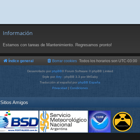
Información
Estamos con tareas de Mantenimiento. Regresamos pronto!
Índice general
Borrar cookies
Todos los horarios son
UTC-03:00
Desarrollado por
phpBB
® Forum Software © phpBB Limited
Style por
Arty
- phpBB 3.3 por MrGaby
Traducción al español por
phpBB España
Privacidad
|
Condiciones
Sitios Amigos