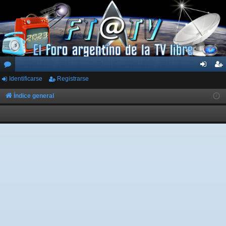
Identificarse
Registrarse
or
de
eg
os
nti
ist
Índice general
fic
ra
ar
rs
se
e