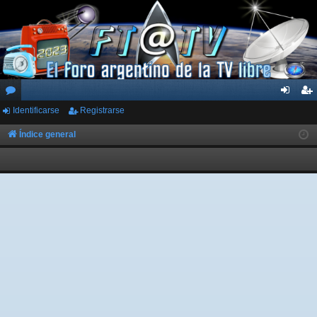
Identificarse
Registrarse
or
de
eg
os
nti
ist
Índice general
fic
ra
ar
rs
se
e