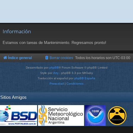
Información
Estamos con tareas de Mantenimiento. Regresamos pronto!
Índice general
Borrar cookies
Todos los horarios son
UTC-03:00
Desarrollado por
phpBB
® Forum Software © phpBB Limited
Style por
Arty
- phpBB 3.3 por MrGaby
Traducción al español por
phpBB España
Privacidad
|
Condiciones
Sitios Amigos