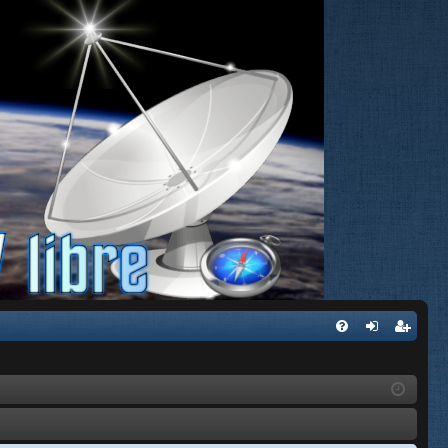
FA
de
eg
Q
nti
ist
fic
ra
ar
rs