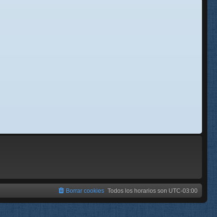
se
e
Borrar cookies
Todos los horarios son
UTC-03:00