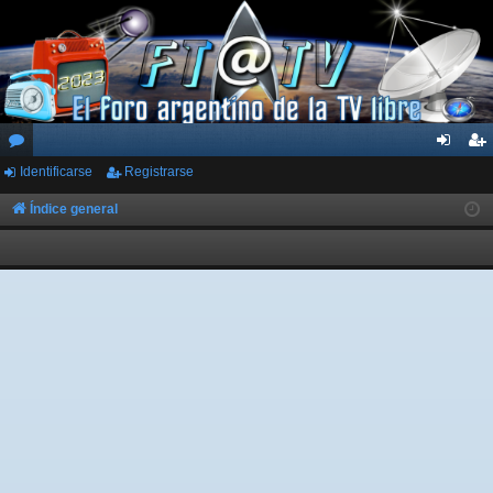
Identificarse
Registrarse
or
de
eg
os
nti
ist
Índice general
fic
ra
ar
rs
se
e