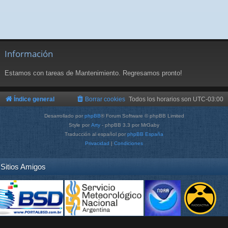
Información
Estamos con tareas de Mantenimiento. Regresamos pronto!
Índice general
Borrar cookies
Todos los horarios son
UTC-03:00
Desarrollado por
phpBB
® Forum Software © phpBB Limited
Style por
Arty
- phpBB 3.3 por MrGaby
Traducción al español por
phpBB España
Privacidad
|
Condiciones
Sitios Amigos