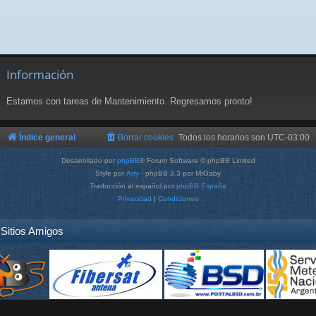
Información
Estamos con tareas de Mantenimiento. Regresamos pronto!
Índice general
Borrar cookies
Todos los horarios son
UTC-03:00
Desarrollado por
phpBB
® Forum Software © phpBB Limited
Style por
Arty
- phpBB 3.3 por MrGaby
Traducción al español por
phpBB España
Privacidad
|
Condiciones
Sitios Amigos