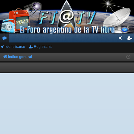
Identificarse
Registrarse
or
de
eg
os
nti
ist
Índice general
fic
ra
ar
rs
se
e