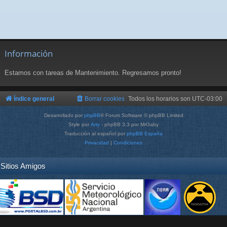
Información
Estamos con tareas de Mantenimiento. Regresamos pronto!
Índice general
Borrar cookies
Todos los horarios son
UTC-03:00
Desarrollado por
phpBB
® Forum Software © phpBB Limited
Style por
Arty
- phpBB 3.3 por MrGaby
Traducción al español por
phpBB España
Privacidad
|
Condiciones
Sitios Amigos