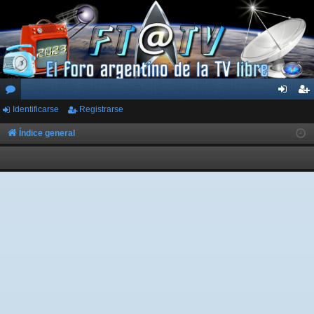
Identificarse
Registrarse
or
de
eg
os
nti
ist
Índice general
fic
ra
ar
rs
se
e