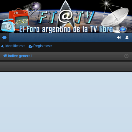
Identificarse
Registrarse
or
de
eg
os
nti
ist
Índice general
fic
ra
ar
rs
se
e