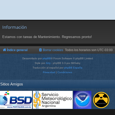
Información
Estamos con tareas de Mantenimiento. Regresamos pronto!
Índice general
Borrar cookies
Todos los horarios son
UTC-03:00
Desarrollado por
phpBB
® Forum Software © phpBB Limited
Style por
Arty
- phpBB 3.3 por MrGaby
Traducción al español por
phpBB España
Privacidad
|
Condiciones
Sitios Amigos