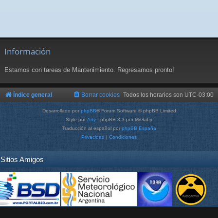
Información
Estamos con tareas de Mantenimiento. Regresamos pronto!
Índice general
Borrar cookies
Todos los horarios son
UTC-03:00
Desarrollado por
phpBB
® Forum Software © phpBB Limited
Style por
Arty
- phpBB 3.3 por MrGaby
Traducción al español por
phpBB España
Privacidad
|
Condiciones
Sitios Amigos