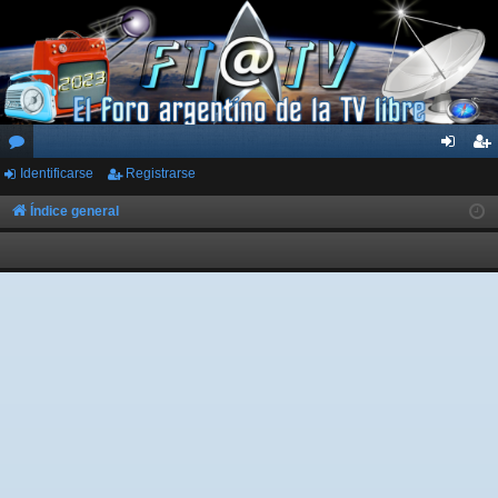
Identificarse
Registrarse
or
de
eg
os
nti
ist
Índice general
fic
ra
ar
rs
se
e