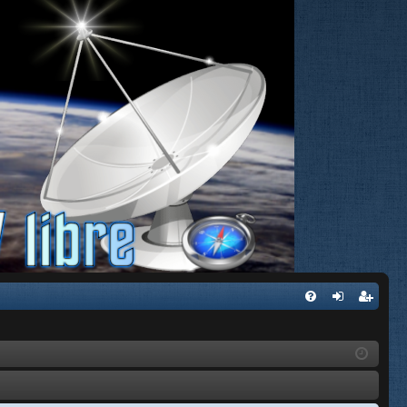
FA
de
eg
Q
nti
ist
fic
ra
ar
rs