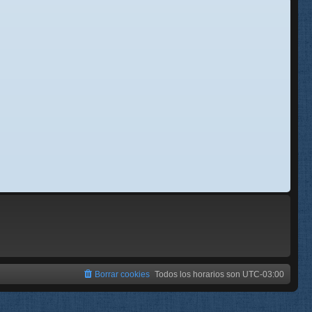
se
e
Borrar cookies
Todos los horarios son
UTC-03:00