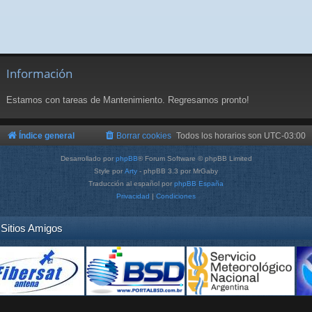
Información
Estamos con tareas de Mantenimiento. Regresamos pronto!
Índice general
Borrar cookies
Todos los horarios son
UTC-03:00
Desarrollado por
phpBB
® Forum Software © phpBB Limited
Style por
Arty
- phpBB 3.3 por MrGaby
Traducción al español por
phpBB España
Privacidad
|
Condiciones
Sitios Amigos