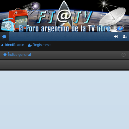
Identificarse
Registrarse
or
de
eg
os
nti
ist
Índice general
fic
ra
ar
rs
se
e