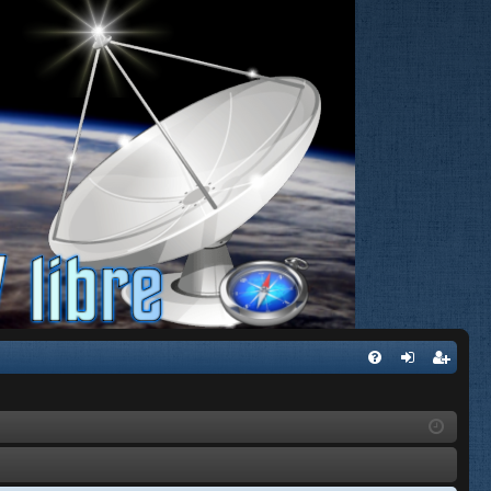
FA
de
eg
Q
nti
ist
fic
ra
ar
rs