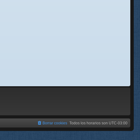
se
e
Borrar cookies
Todos los horarios son
UTC-03:00