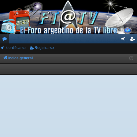
Identificarse
Registrarse
or
de
eg
os
nti
ist
Índice general
fic
ra
ar
rs
se
e