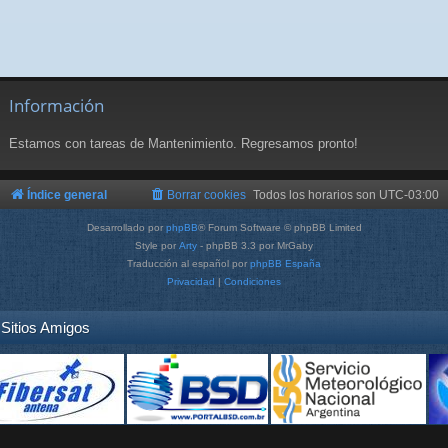
Información
Estamos con tareas de Mantenimiento. Regresamos pronto!
Índice general
Borrar cookies
Todos los horarios son
UTC-03:00
Desarrollado por
phpBB
® Forum Software © phpBB Limited
Style por
Arty
- phpBB 3.3 por MrGaby
Traducción al español por
phpBB España
Privacidad
|
Condiciones
Sitios Amigos