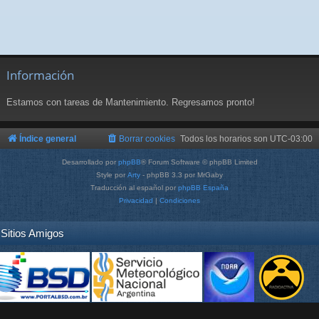
Información
Estamos con tareas de Mantenimiento. Regresamos pronto!
Índice general
Borrar cookies
Todos los horarios son
UTC-03:00
Desarrollado por
phpBB
® Forum Software © phpBB Limited
Style por
Arty
- phpBB 3.3 por MrGaby
Traducción al español por
phpBB España
Privacidad
|
Condiciones
Sitios Amigos