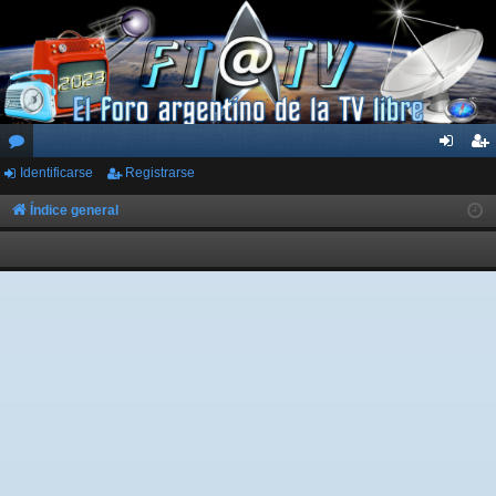
Identificarse
Registrarse
or
de
eg
os
nti
ist
Índice general
fic
ra
ar
rs
se
e