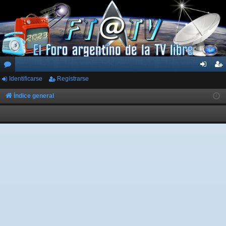
Identificarse
Registrarse
or
de
eg
os
nti
ist
Índice general
fic
ra
ar
rs
se
e