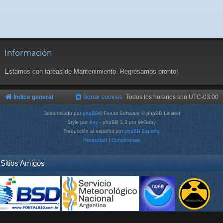
Información
Estamos con tareas de Mantenimiento. Regresamos pronto!
Índice general
Borrar cookies
Todos los horarios son
UTC-03:00
Desarrollado por
phpBB
® Forum Software © phpBB Limited
Style por
Arty
- phpBB 3.3 por MrGaby
Traducción al español por
phpBB España
Privacidad
|
Condiciones
Sitios Amigos