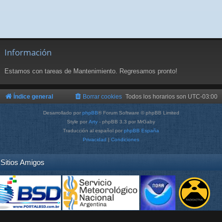
Información
Estamos con tareas de Mantenimiento. Regresamos pronto!
Índice general
Borrar cookies
Todos los horarios son
UTC-03:00
Desarrollado por
phpBB
® Forum Software © phpBB Limited
Style por
Arty
- phpBB 3.3 por MrGaby
Traducción al español por
phpBB España
Privacidad
|
Condiciones
Sitios Amigos