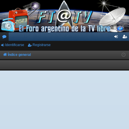
Identificarse
Registrarse
or
de
eg
os
nti
ist
Índice general
fic
ra
ar
rs
se
e