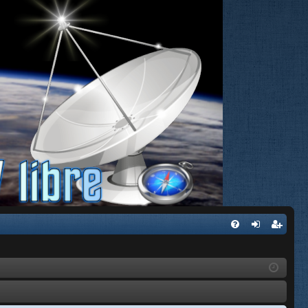
FA
de
eg
Q
nti
ist
fic
ra
ar
rs