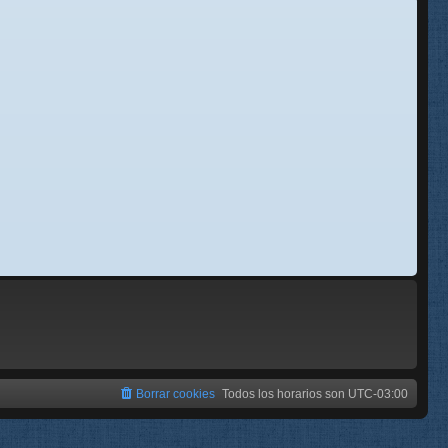
se
e
Borrar cookies
Todos los horarios son
UTC-03:00