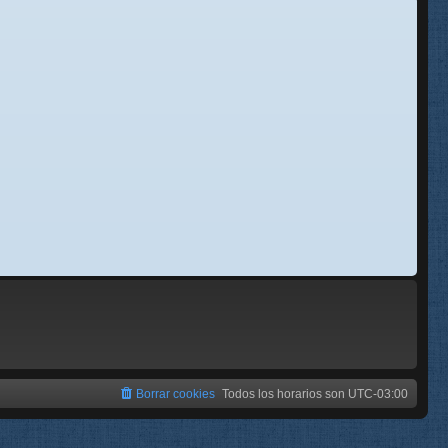
se
e
Borrar cookies
Todos los horarios son
UTC-03:00