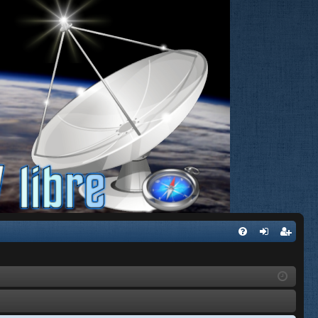
FA
de
eg
Q
nti
ist
fic
ra
ar
rs