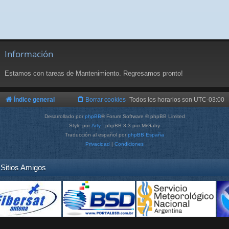
Información
Estamos con tareas de Mantenimiento. Regresamos pronto!
Índice general
Borrar cookies
Todos los horarios son
UTC-03:00
Desarrollado por
phpBB
® Forum Software © phpBB Limited
Style por
Arty
- phpBB 3.3 por MrGaby
Traducción al español por
phpBB España
Privacidad
|
Condiciones
Sitios Amigos