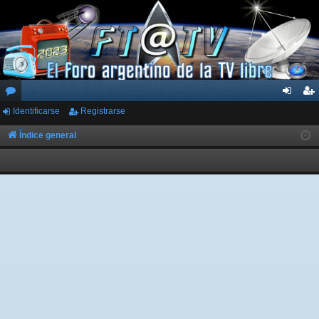
Identificarse
Registrarse
or
de
eg
os
nti
ist
Índice general
fic
ra
ar
rs
se
e