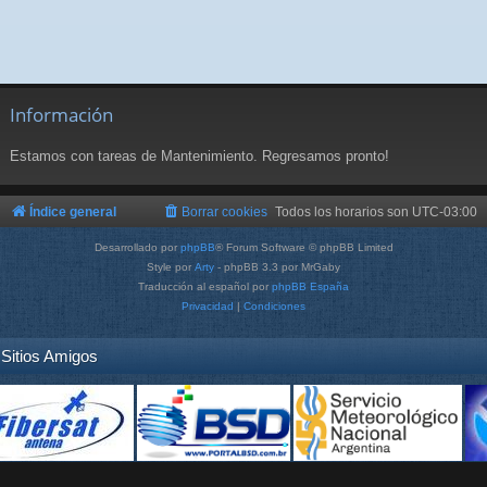
Información
Estamos con tareas de Mantenimiento. Regresamos pronto!
Índice general
Borrar cookies
Todos los horarios son
UTC-03:00
Desarrollado por
phpBB
® Forum Software © phpBB Limited
Style por
Arty
- phpBB 3.3 por MrGaby
Traducción al español por
phpBB España
Privacidad
|
Condiciones
Sitios Amigos