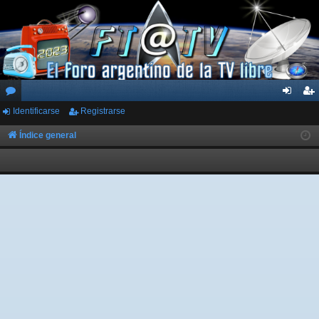
Identificarse
Registrarse
or
de
eg
os
nti
ist
Índice general
fic
ra
ar
rs
se
e