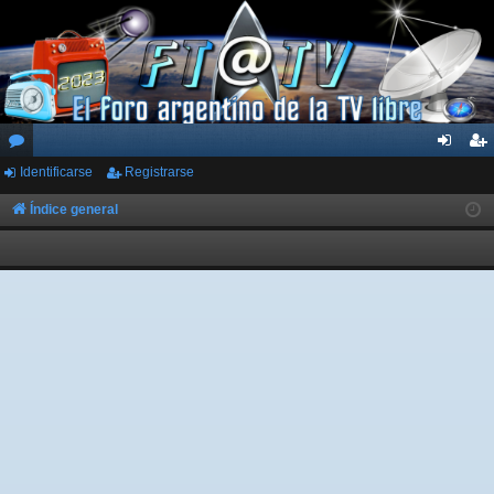
Identificarse
Registrarse
or
de
eg
os
nti
ist
Índice general
fic
ra
ar
rs
se
e