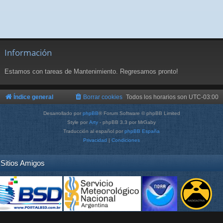
Información
Estamos con tareas de Mantenimiento. Regresamos pronto!
Índice general
Borrar cookies
Todos los horarios son
UTC-03:00
Desarrollado por
phpBB
® Forum Software © phpBB Limited
Style por
Arty
- phpBB 3.3 por MrGaby
Traducción al español por
phpBB España
Privacidad
|
Condiciones
Sitios Amigos