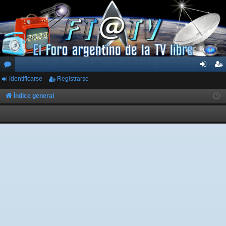
Identificarse
Registrarse
or
de
eg
os
nti
ist
Índice general
fic
ra
ar
rs
se
e