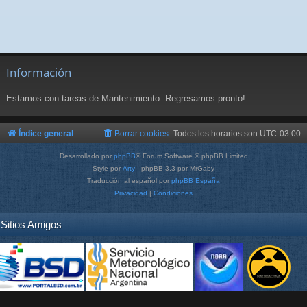
Información
Estamos con tareas de Mantenimiento. Regresamos pronto!
Índice general
Borrar cookies
Todos los horarios son
UTC-03:00
Desarrollado por
phpBB
® Forum Software © phpBB Limited
Style por
Arty
- phpBB 3.3 por MrGaby
Traducción al español por
phpBB España
Privacidad
|
Condiciones
Sitios Amigos