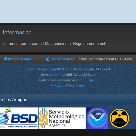
Información
Estamos con tareas de Mantenimiento. Regresamos pronto!
Índice general
Borrar cookies
Todos los horarios son
UTC-03:00
Desarrollado por
phpBB
® Forum Software © phpBB Limited
Style por
Arty
- phpBB 3.3 por MrGaby
Traducción al español por
phpBB España
Privacidad
|
Condiciones
Sitios Amigos