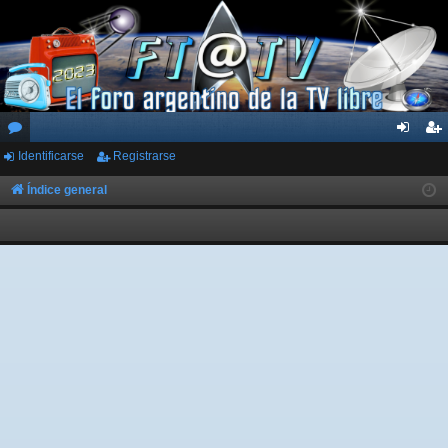
Identificarse
Registrarse
or
de
eg
os
nti
ist
Índice general
fic
ra
ar
rs
se
e