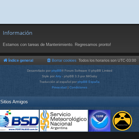
Información
Estamos con tareas de Mantenimiento. Regresamos pronto!
Índice general
Borrar cookies
Todos los horarios son
UTC-03:00
Desarrollado por
phpBB
® Forum Software © phpBB Limited
Style por
Arty
- phpBB 3.3 por MrGaby
Traducción al español por
phpBB España
Privacidad
|
Condiciones
Sitios Amigos