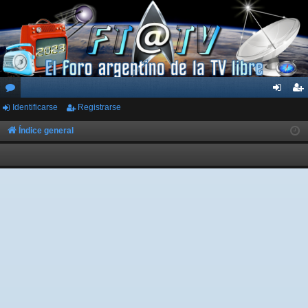
Identificarse
Registrarse
or
de
eg
os
nti
ist
Índice general
fic
ra
ar
rs
se
e