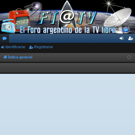
Identificarse
Registrarse
or
de
eg
os
nti
ist
Índice general
fic
ra
ar
rs
se
e