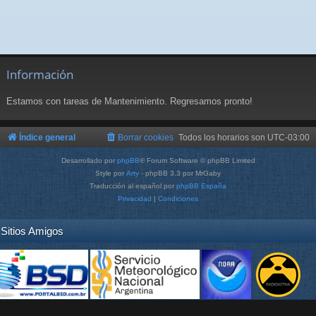
Información
Estamos con tareas de Mantenimiento. Regresamos pronto!
Índice general
Borrar cookies
Todos los horarios son
UTC-03:00
Desarrollado por
phpBB
® Forum Software © phpBB Limited
Style por
Arty
- phpBB 3.3 por MrGaby
Traducción al español por
phpBB España
Privacidad
|
Condiciones
Sitios Amigos