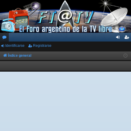
Identificarse
Registrarse
or
de
eg
os
nti
ist
Índice general
fic
ra
ar
rs
se
e