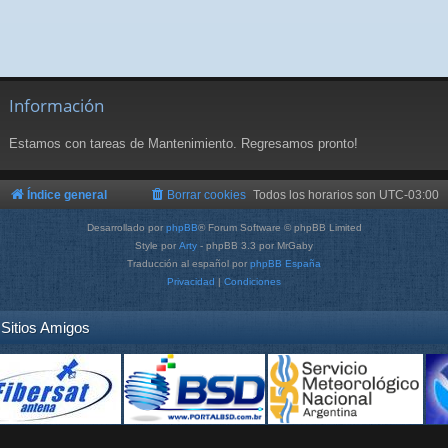
Información
Estamos con tareas de Mantenimiento. Regresamos pronto!
Índice general
Borrar cookies
Todos los horarios son
UTC-03:00
Desarrollado por
phpBB
® Forum Software © phpBB Limited
Style por
Arty
- phpBB 3.3 por MrGaby
Traducción al español por
phpBB España
Privacidad
|
Condiciones
Sitios Amigos