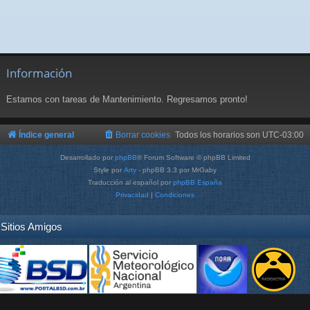
Información
Estamos con tareas de Mantenimiento. Regresamos pronto!
Índice general
Borrar cookies
Todos los horarios son
UTC-03:00
Desarrollado por
phpBB
® Forum Software © phpBB Limited
Style por
Arty
- phpBB 3.3 por MrGaby
Traducción al español por
phpBB España
Privacidad
|
Condiciones
Sitios Amigos