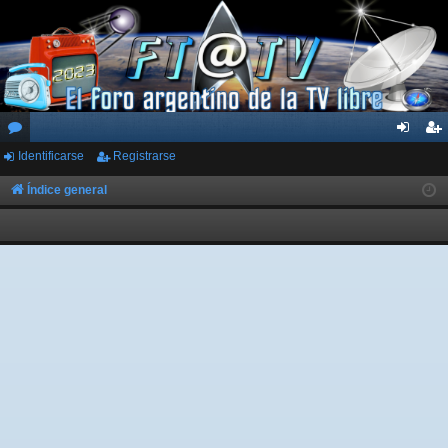
Identificarse
Registrarse
or
de
eg
os
nti
ist
Índice general
fic
ra
ar
rs
se
e