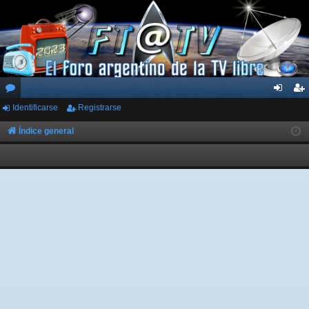
Identificarse
Registrarse
or
de
eg
os
nti
ist
Índice general
fic
ra
ar
rs
se
e