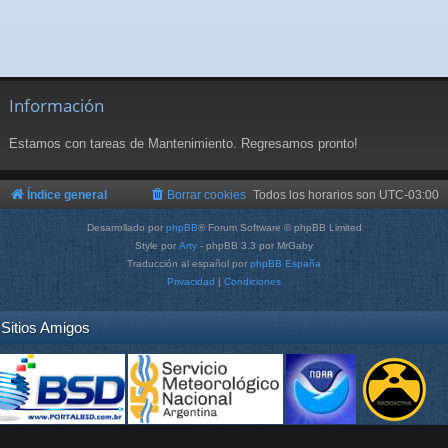
Información
Estamos con tareas de Mantenimiento. Regresamos pronto!
Índice general
Borrar cookies
Todos los horarios son
UTC-03:00
Desarrollado por
phpBB
® Forum Software © phpBB Limited
Style por
Arty
- phpBB 3.3 por MrGaby
Traducción al español por
phpBB España
Privacidad
|
Condiciones
Sitios Amigos