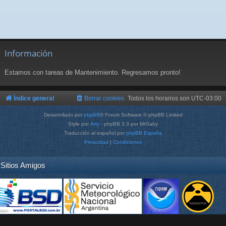
Información
Estamos con tareas de Mantenimiento. Regresamos pronto!
Índice general
Borrar cookies
Todos los horarios son
UTC-03:00
Desarrollado por
phpBB
® Forum Software © phpBB Limited
Style por
Arty
- phpBB 3.3 por MrGaby
Traducción al español por
phpBB España
Privacidad
|
Condiciones
Sitios Amigos