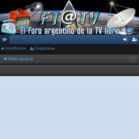
Identificarse
Registrarse
or
de
eg
os
nti
ist
Índice general
fic
ra
ar
rs
se
e