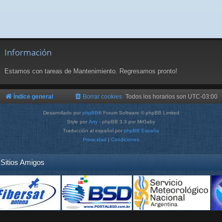
Información
Estamos con tareas de Mantenimiento. Regresamos pronto!
Índice general
Borrar cookies
Todos los horarios son
UTC-03:00
Desarrollado por
phpBB
® Forum Software © phpBB Limited
Style por
Arty
- phpBB 3.3 por MrGaby
Traducción al español por
phpBB España
Privacidad
|
Condiciones
Sitios Amigos