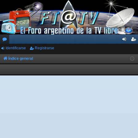
Identificarse
Registrarse
or
de
eg
os
nti
ist
Índice general
fic
ra
ar
rs
se
e